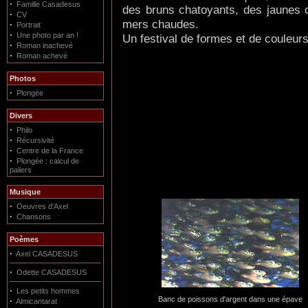
·
Famille Casadesus
des bruns chatoyants, des jaunes c
·
CV
mers chaudes.
·
Portrait
·
Une photo par an !
Un festival de formes et de couleurs
·
Roman inachevé
·
Roman achevé
Photos
·
Plongée
Divers
·
Philo
·
Récursivité
·
Centre de la France
·
Plongée : calcul de
paliers
Musique
·
Oeuvres d'Axel
·
Chansons
Poèmes
·
Axel CASADESUS
·
Odette CASADESUS
·
Les petits hommes
Banc de poissons d'argent dans une épave
·
Almicantarat