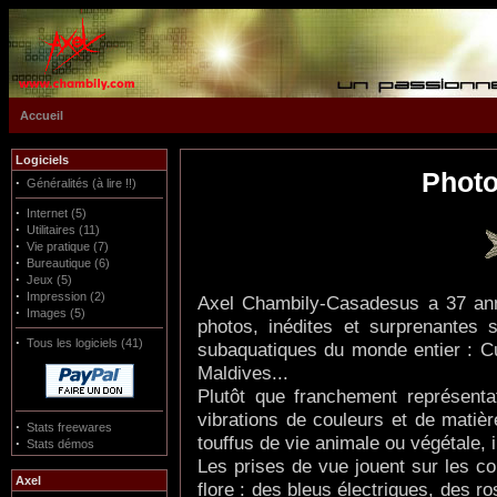
Accueil
Logiciels
Photo
·
Généralités (à lire !!)
·
Internet (5)
·
Utilitaires (11)
·
Vie pratique (7)
·
Bureautique (6)
·
Jeux (5)
·
Impression (2)
Axel Chambily-Casadesus a
37 an
·
Images (5)
photos, inédites et surprenantes 
·
Tous les logiciels (41)
subaquatiques du monde entier : C
Maldives...
Plutôt que franchement représentat
vibrations de couleurs et de mati
·
Stats freewares
touffus de vie animale ou végétale,
·
Stats démos
Les prises de vue jouent sur les co
Axel
flore : des bleus électriques, des 