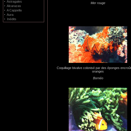
·
Astragales
Mer rouge
·
Alcarazas
·
A Cappella
·
Aura
·
Inédits
Coquillage bivalve colonisé par des éponges encroû
oranges
Bornéo