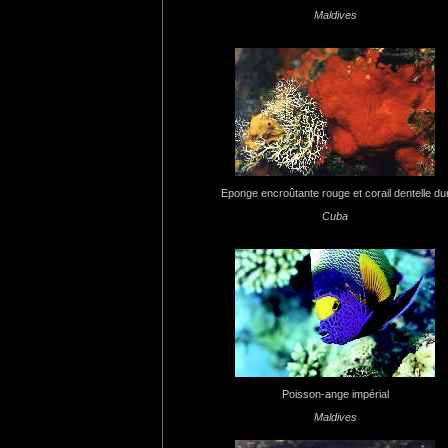
Maldives
Eponge encroûtante rouge et corail dentelle du
Cuba
Poisson-ange impérial
Maldives