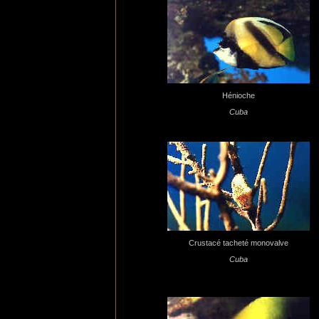
Hénioche
Cuba
Crustacé tacheté monovalve
Cuba